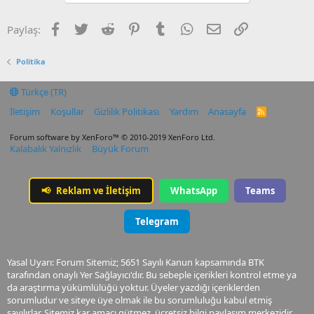
Facebook
Twitter
Reddit
Pinterest
Tumblr
WhatsApp
E-posta
Link
Paylaş:
Politika
Türkçe (TR)
İletişim
Koşullar
Gizlilik Politikası
Yardım
Anasayfa
R
S
S
Forum software by XenForo™
© 2010-2019 XenForo Ltd.
Kalabalık Yalnızlık
Büyük Forum
📢
Reklam ve İletişim
WhatsApp
Teams
Telegram
Yasal Uyarı: Forum Sitemiz; 5651 Sayılı Kanun kapsamında BTK
tarafından onaylı Yer Sağlayıcı'dır. Bu sebeple içerikleri kontrol etme ya
da araştırma yükümlülüğü yoktur. Üyeler yazdığı içeriklerden
sorumludur ve siteye üye olmak ile bu sorumluluğu kabul etmiş
sayılırlar. Sitemiz kar amacı gütmez, ücretsiz bilgi paylaşım merkezidir.