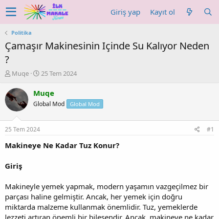
Giriş yap
Kayıt ol
Politika
Çamaşır Makinesinin Içinde Su Kalıyor Neden
?
K
B
Muqe
25 Tem 2024
o
a
n
ş
Muqe
u
l
Global Mod
Global Mod
y
a
u
n
b
g
25 Tem 2024
#1
a
ı
ş
ç
Makineye Ne Kadar Tuz Konur?
l
t
a
a
Giriş
t
r
a
i
Makineyle yemek yapmak, modern yaşamın vazgeçilmez bir
n
h
parçası haline gelmiştir. Ancak, her yemek için doğru
i
miktarda malzeme kullanmak önemlidir. Tuz, yemeklerde
lezzeti artıran önemli bir bileşendir. Ancak, makineye ne kadar