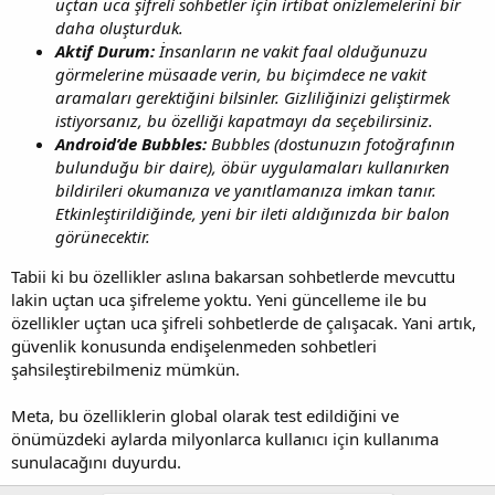
uçtan uca şifreli sohbetler için irtibat önizlemelerini bir
daha oluşturduk.
Aktif Durum:
İnsanların ne vakit faal olduğunuzu
görmelerine müsaade verin, bu biçimdece ne vakit
aramaları gerektiğini bilsinler. Gizliliğinizi geliştirmek
istiyorsanız, bu özelliği kapatmayı da seçebilirsiniz.
Android’de Bubbles:
Bubbles (dostunuzın fotoğrafının
bulunduğu bir daire), öbür uygulamaları kullanırken
bildirileri okumanıza ve yanıtlamanıza imkan tanır.
Etkinleştirildiğinde, yeni bir ileti aldığınızda bir balon
görünecektir.
Tabii ki bu özellikler aslına bakarsan sohbetlerde mevcuttu
lakin uçtan uca şifreleme yoktu. Yeni güncelleme ile bu
özellikler uçtan uca şifreli sohbetlerde de çalışacak. Yani artık,
güvenlik konusunda endişelenmeden sohbetleri
şahsileştirebilmeniz mümkün.
Meta, bu özelliklerin global olarak test edildiğini ve
önümüzdeki aylarda milyonlarca kullanıcı için kullanıma
sunulacağını duyurdu.