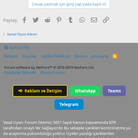
Cevap yazmak için giriş yap yada kayıt ol.
Facebook
Twitter
Reddit
Pinterest
Tumblr
WhatsApp
E-posta
Link
Paylaş:
Sanal Oyun Alemi
Türkçe (TR)
İletişim
Koşullar
Gizlilik Politikası
Yardım
Anasayfa
R
S
S
Forum software by XenForo™
© 2010-2019 XenForo Ltd.
Kalabalık Yalnızlık
Büyük Forum
📢
Reklam ve İletişim
WhatsApp
Teams
Telegram
Yasal Uyarı: Forum Sitemiz; 5651 Sayılı Kanun kapsamında BTK
tarafından onaylı Yer Sağlayıcı'dır. Bu sebeple içerikleri kontrol etme ya
da araştırma yükümlülüğü yoktur. Üyeler yazdığı içeriklerden