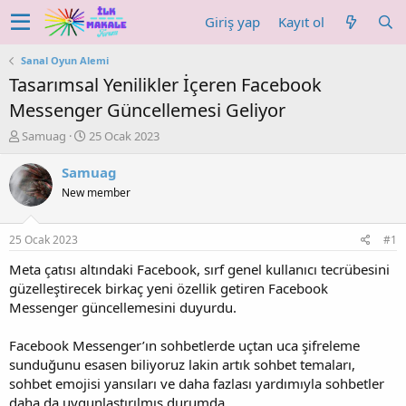
Giriş yap
Kayıt ol
Sanal Oyun Alemi
Tasarımsal Yenilikler İçeren Facebook
Messenger Güncellemesi Geliyor
K
B
Samuag
25 Ocak 2023
o
a
n
ş
Samuag
u
l
New member
y
a
u
n
b
g
25 Ocak 2023
#1
a
ı
ş
ç
Meta çatısı altındaki Facebook, sırf genel kullanıcı tecrübesini
l
t
güzelleştirecek birkaç yeni özellik getiren Facebook
a
a
Messenger güncellemesini duyurdu.
t
r
a
i
Facebook Messenger’ın sohbetlerde uçtan uca şifreleme
n
h
sunduğunu esasen biliyoruz lakin artık sohbet temaları,
i
sohbet emojisi yansıları ve daha fazlası yardımıyla sohbetler
daha da uygunlaştırılmış durumda.